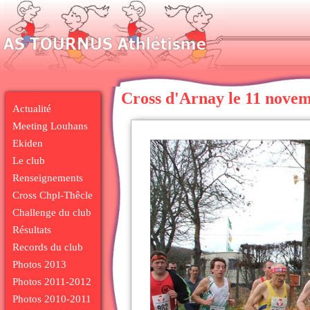
Cross d'Arnay le 11 nove
Actualité
Meeting Louhans
Ekiden
Le club
Renseignements
Cross Chpl-Thêcle
Challenge du club
Résultats
Records du club
Photos 2013
Photos 2011-2012
Photos 2010-2011