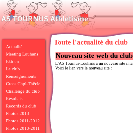
Toute l'actualité du club
Actualité
Meeting Louhans
Nouveau site web du club
Ekiden
L'AS Tournus-Louhans a un nouveau site inter
Voici le lien vers le nouveau site :
Le club
Renseignements
Cross Chpl-Thêcle
Challenge du club
Résultats
Records du club
Photos 2013
Photos 2011-2012
Photos 2010-2011